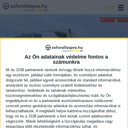
Ugrás
0
a
tartalomra
Az Ön adatainak védelme fontos a
számunkra
Mi és 1538 partnereink tárolunk és/vagy férünk hozzá információkhoz
egy eszközön, például sütik formájában, és személyes adatokat
dolgozunk fel, például egyedi azonosítókat és standard információkat,
amelyeket az eszköz személyre szabott hirdetésekhez és
tartalomhoz, hirdetések és tartalmak méréséhez,
közönségmérésekhez és szolgáltatásfejlesztéshez küld.
Az Ön
engedélyével mi és a partnereink eszközleolvasásos módszerrel
szerzett pontos geolokációs adatokat és azonosítási információkat is
felhasználhatunk. A megfelelő helyre kattintva hozzájárulhat ahhoz,
i
hogy mi és a 1538 partnereink a fent leírtak szerint adatkezelést
végezzünk. Másik lehetőségként a hozzájárulás megadása vagy
elutasítása előtt részletesebb információkhoz juthat, és