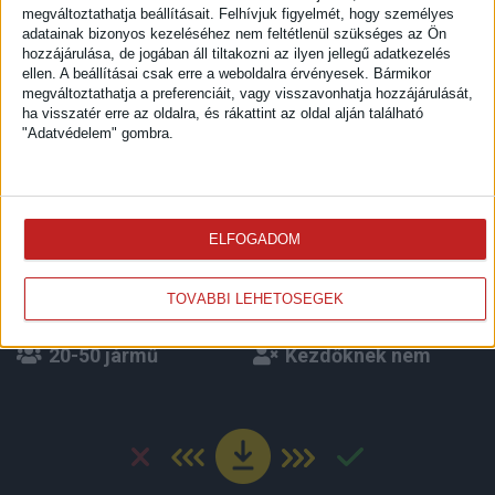
Sefta-ker Kft.
megváltoztathatja beállításait.
Felhívjuk figyelmét, hogy személyes
adatainak bizonyos kezeléséhez nem feltétlenül szükséges az Ön
Sofőr állás - Nyerges billencsre keresek napi
hozzájárulása, de jogában áll tiltakozni az ilyen jellegű adatkezelés
bejárós gépkocsi vezetőt Hernádkak
ellen. A beállításai csak erre a weboldalra érvényesek. Bármikor
telephellyel
megváltoztathatja a preferenciáit, vagy visszavonhatja hozzájárulását,
ha visszatér erre az oldalra, és rákattint az oldal alján található
"Adatvédelem" gombra.
31.000Ft/nap-36.000Ft/nap
Belföldi sofőr állás
Nyerges vontató
ELFOGADOM
Miskolc
Billencs és Ponyvás
TOVÁBBI LEHETŐSÉGEK
Folyamatos
CE
20-50 jármű
Kezdőknek nem