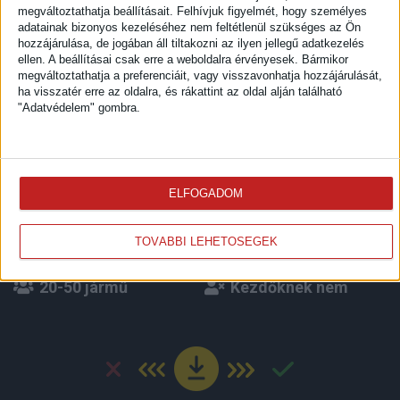
Sefta-ker Kft.
megváltoztathatja beállításait.
Felhívjuk figyelmét, hogy személyes
adatainak bizonyos kezeléséhez nem feltétlenül szükséges az Ön
Sofőr állás - Nyerges billencsre keresek napi
hozzájárulása, de jogában áll tiltakozni az ilyen jellegű adatkezelés
bejárós gépkocsi vezetőt Hernádkak
ellen. A beállításai csak erre a weboldalra érvényesek. Bármikor
telephellyel
megváltoztathatja a preferenciáit, vagy visszavonhatja hozzájárulását,
ha visszatér erre az oldalra, és rákattint az oldal alján található
"Adatvédelem" gombra.
31.000Ft/nap-36.000Ft/nap
Belföldi sofőr állás
Nyerges vontató
ELFOGADOM
Miskolc
Billencs és Ponyvás
TOVÁBBI LEHETŐSÉGEK
Folyamatos
CE
20-50 jármű
Kezdőknek nem