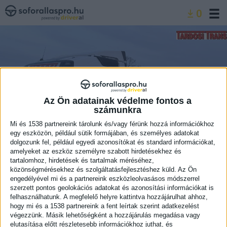
Ugrás
0
a
tartalomra
Az Ön adatainak védelme fontos a
számunkra
Mi és 1538 partnereink tárolunk és/vagy férünk hozzá információkhoz
egy eszközön, például sütik formájában, és személyes adatokat
dolgozunk fel, például egyedi azonosítókat és standard információkat,
amelyeket az eszköz személyre szabott hirdetésekhez és
tartalomhoz, hirdetések és tartalmak méréséhez,
közönségmérésekhez és szolgáltatásfejlesztéshez küld.
Az Ön
engedélyével mi és a partnereink eszközleolvasásos módszerrel
szerzett pontos geolokációs adatokat és azonosítási információkat is
felhasználhatunk. A megfelelő helyre kattintva hozzájárulhat ahhoz,
i
hogy mi és a 1538 partnereink a fent leírtak szerint adatkezelést
végezzünk. Másik lehetőségként a hozzájárulás megadása vagy
elutasítása előtt részletesebb információkhoz juthat, és