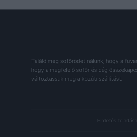
Legújabb sofőr állásk
Találd meg sofőrödet nálunk, hogy a fuvar
hogy a megfelelő sofőr és cég összekapcs
változtassuk meg a közúti szállítást.
Footer
Hirdetés feladás