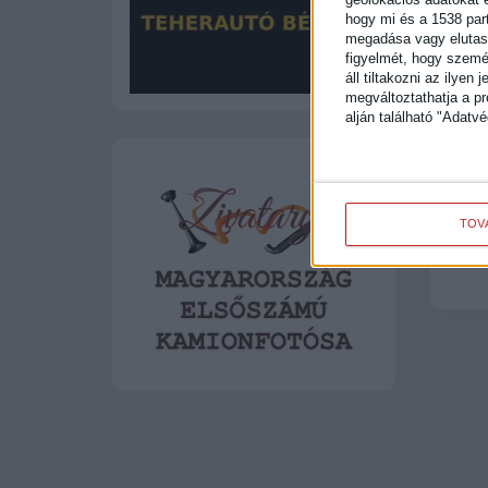
hogy mi és a 1538 part
megadása vagy elutasít
figyelmét, hogy szemé
áll tiltakozni az ilyen
megváltoztathatja a pre
alján található "Adat
TOV