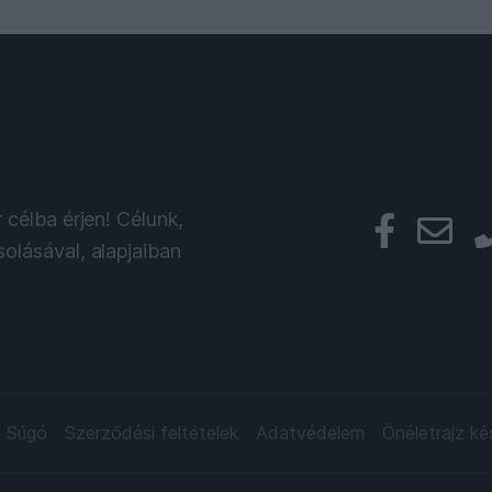
ereső portál!
 célba érjen! Célunk,
olásával, alapjaiban
a Súgó
Szerződési feltételek
Adatvédelem
Önéletrajz ké