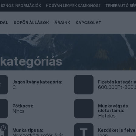
SZNOS INFORMÁCIÓK
HOGYAN LEGYEK KAMIONOS?
TEHERAUTÓ BÉ
gation
DAL
SOFŐR ÁLLÁSOK
ÁRAINK
KAPCSOLAT
 kategóriás
Jogosítvány kategória
Fizetés kategóri
C
C
600.000Ft-800.
Pótkocsi
Munkavégzés
időtartama
Nincs
Hetelős
T
Munka típusa
Kezdőket is felv
Nemzetközi sofőr állás
Igen