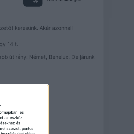
zetőt keresünk. Akár azonnali
gy 14 t.
őbb útirány: Német, Benelux. De járunk
a
CÉGHEZ
formájában, és
ket az eszköz
résekhez és
rel szerzett pontos
a hozzájárulhat ahhoz,