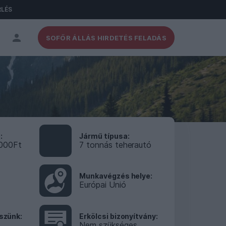
RLÉS
SOFŐR ÁLLÁS HIRDETÉS FELADÁS
a
Jármű típusa
000Ft
7 tonnás teherautó
Munkavégzés helye
Európai Unió
eszünk
Erkölcsi bizonyítvány
Nem szükséges