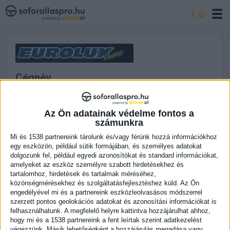
Ugrás
0
a
tartalomra
Cégnév
Eurolux-Trans Kft.
Kapcsolattartó neve
Az Ön adatainak védelme fontos a
számunkra
Kiskun Lajos
Mi és 1538 partnereink tárolunk és/vagy férünk hozzá információkhoz
egy eszközön, például sütik formájában, és személyes adatokat
Cég címe
dolgozunk fel, például egyedi azonosítókat és standard információkat,
Felsőzsolca
amelyeket az eszköz személyre szabott hirdetésekhez és
tartalomhoz, hirdetések és tartalmak méréséhez,
közönségmérésekhez és szolgáltatásfejlesztéshez küld.
Az Ön
Telefonszám
engedélyével mi és a partnereink eszközleolvasásos módszerrel
Lejárt előfizetés miatt rejtve
szerzett pontos geolokációs adatokat és azonosítási információkat is
felhasználhatunk. A megfelelő helyre kattintva hozzájárulhat ahhoz,
Céges e-mail cím
hogy mi és a 1538 partnereink a fent leírtak szerint adatkezelést
végezzünk. Másik lehetőségként a hozzájárulás megadása vagy