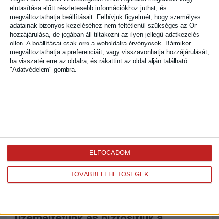
Lejárt előfizetés miatt rejtve
elutasítása előtt részletesebb információkhoz juthat, és
megváltoztathatja beállításait.
Felhívjuk figyelmét, hogy személyes
Lejárt előfizetés miatt rejtve
adatainak bizonyos kezeléséhez nem feltétlenül szükséges az Ön
hozzájárulása, de jogában áll tiltakozni az ilyen jellegű adatkezelés
ellen. A beállításai csak erre a weboldalra érvényesek. Bármikor
Útvonal a céghez
megváltoztathatja a preferenciáit, vagy visszavonhatja hozzájárulását,
ha visszatér erre az oldalra, és rákattint az oldal alján található
Cég leírása
"Adatvédelem" gombra.
Az Eurolux-Trans Kft. 1991. óta része
a fuvarozás világának. 60 vontatóval
elsősorban az európai gumigyárakat
szolgáljuk ki ömlesztett ipari
korommal és szilikával.
ELFOGADOM
Járműparkunk 1,5 év átlagos életkorú
MAN és Scania nyerges vontatókból
TOVÁBBI LEHETŐSÉGEK
áll. 12 000 m2-es felsőzsolcai
telephelyünkön modern járműjavítót
üzemeltetünk és biztosítjuk a